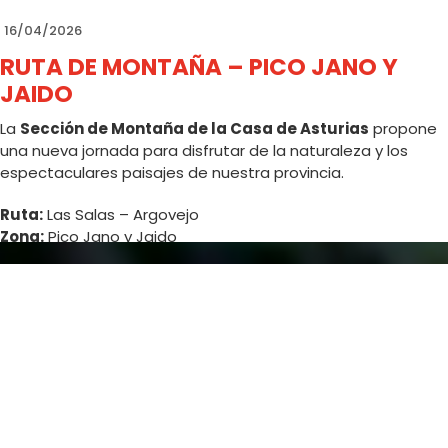
16/04/2026
RUTA DE MONTAÑA – PICO JANO Y
JAIDO
La
Sección de Montaña de la Casa de Asturias
propone
una nueva jornada para disfrutar de la naturaleza y los
espectaculares paisajes de nuestra provincia.
Ruta:
Las Salas – Argovejo
Zona:
Pico Jano y Jaido
Fecha:
25 de abril de 2026
Salida:
• Santo Domingo: 7:45 h
• Casa de Asturias: 8:00 h
Precios:
• Socios: 18 €