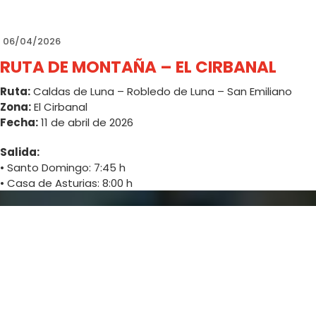
✔️ Mansilla de las Mulas
🍲
Incluye además:
06/04/2026
✔️ Autobús
✔️ Seguro de viaje
RUTA DE MONTAÑA – EL CIRBANAL
✔️ Entrada a museos
Ruta:
Caldas de Luna – Robledo de Luna – San Emiliano
✔️
Comida: cocido montañés
Zona:
El Cirbanal
Fecha:
11 de abril de 2026
Salida:
• Santo Domingo: 7:45 h
• Casa de Asturias: 8:00 h