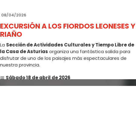
08/04/2026
EXCURSIÓN A LOS FIORDOS LEONESES Y
RIAÑO
La
Sección de Actividades Culturales y Tiempo Libre de
la Casa de Asturias
organiza una fantástica salida para
disfrutar de uno de los paisajes más espectaculares de
nuestra provincia.
📅
Sábado 18 de abril de 2026
📍
Salidas:
• Casa de Asturias: 9:45 h
• Santana: 10:00 h
✨
Visitas incluidas:
✔️ Paseo en barco por Riaño
✔️ Museo de los Pueblos Leoneses